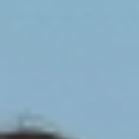
Spaß
FAMILY & K